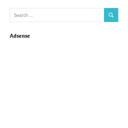
Search
Search
for:
Adsense