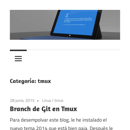
Skip
to
content
Blog
Melancolía
de
Oliver
al
Etchebarne
despertar
Bejarano
Categoría:
tmux
28 junio, 2015
Linux
/
tmux
Branch de Git en Tmux
Para desempolvar este blog, le he instalado el
nuevo tema 2014 que está bien paja. Después le