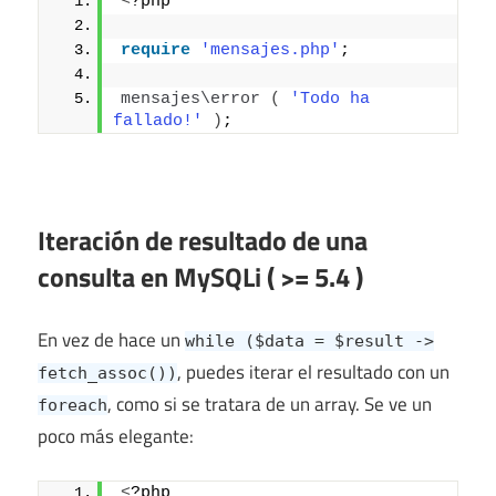
<
?php
require
'mensajes.php'
;
mensajes\error
(
'Todo ha 
fallado!'
)
;
Iteración de resultado de una
consulta en MySQLi ( >= 5.4 )
En vez de hace un
while ($data = $result ->
, puedes iterar el resultado con un
fetch_assoc())
, como si se tratara de un array. Se ve un
foreach
poco más elegante:
<
?php