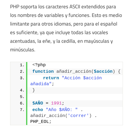
PHP soporta los caracteres ASCII extendidos para
los nombres de variables y funciones. Esto es medio
limitante para otros idiomas, pero para el español
es suficiente, ya que incluye todas las vocales
acentuadas, la eñe, y la cedilla, en mayúsculas y
minúsculas.
<
?php
function
añadir_acción
(
$acción
)
{
return
"Acción $acción 
añadida"
;
}
$AÑO
 = 
1991
;
echo
"Año $AÑO: "
 . 
añadir_acción
(
'correr'
)
 . 
PHP_EOL;