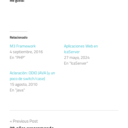
Me gusta:
Relacionado
M3 Framework
Aplicaciones Web en
4 septiembre, 2016
IcaServer
En "PHP"
27 mayo, 2024
En "IcaServer"
Aclaración: ODIO JAVA (y un
poco de switch/case)
15 agosto, 2010
En "java"
Navegación
Previous Post
20 años programando