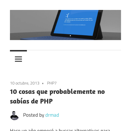
Skip
to
content
Blog
Melancolía
de
Oliver
al
Etchebarne
despertar
Bejarano
10 octubre, 2013
PHP7
10 cosas que probablemente no
sabías de PHP
Posted by
drmad
Hace un año empecé a buscar alternativas para