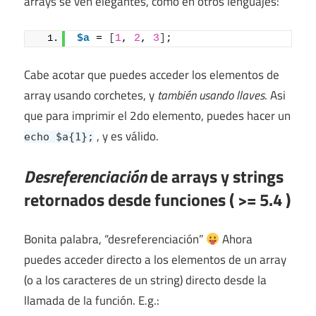
arrays se ven elegantes, como en otros lenguajes:
$a
 = 
[
1
, 
2
, 
3
]
;
Cabe acotar que puedes acceder los elementos de
array usando corchetes, y
también usando llaves
. Asi
que para imprimir el 2do elemento, puedes hacer un
, y es válido.
echo $a{1};
Desreferenciación
de arrays y strings
retornados desde funciones ( >= 5.4 )
Bonita palabra, “desreferenciación”
Ahora
puedes acceder directo a los elementos de un array
(o a los caracteres de un string) directo desde la
llamada de la función. E.g.: