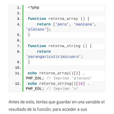
<
?php
function
retorna_array
()
{
return
[
'pera'
, 
'manzana'
, 
'plátano'
]
;
}
function
retorna_string
()
{
return
'parangaricutirimicuaro'
;
}
echo
retorna_array
()[
2
]
 . 
PHP_EOL; 
// Imprime 'platano'
echo
retorna_string
()[
10
]
 . 
PHP_EOL; 
// Imprime 'u'
Antes de esto, tenías que guardar en una variable el
resultado de la función, para acceder a sus