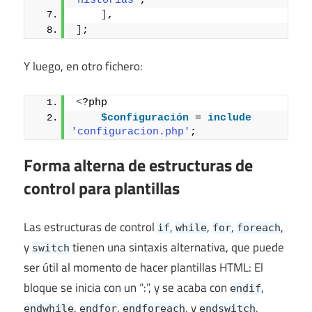
'historias'
,
]
,
]
;
Y luego, en otro fichero:
<
?php
$configuración
 = 
include
'configuracion.php'
;
Forma alterna de estructuras de
control para plantillas
Las estructuras de control
,
,
,
,
if
while
for
foreach
y
tienen una sintaxis alternativa, que puede
switch
ser útil al momento de hacer plantillas HTML: El
bloque se inicia con un “:”, y se acaba con
,
endif
,
,
, y
,
endwhile
endfor
endforeach
endswitch