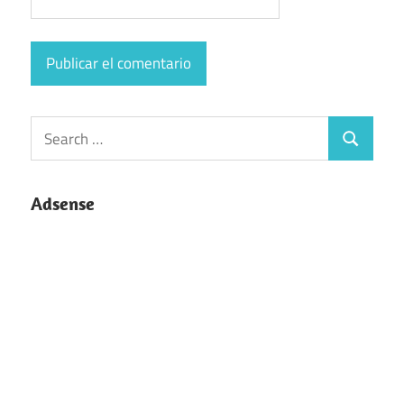
Search
Search
for:
Adsense