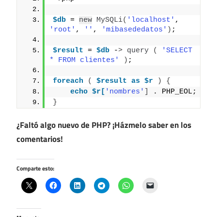
$db
 = 
new
MySQLi
(
'localhost'
, 
'root'
, 
''
, 
'mibasededatos'
)
;
$result
 = 
$db
 -
>
query
(
'SELECT 
* FROM clientes'
)
;
foreach
(
$result
as
$r
)
{
echo
$r[
'nombres'
]
 . PHP_EOL;
}
¿Faltó algo nuevo de PHP? ¡Házmelo saber en los
comentarios!
Comparte esto: