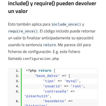
include() y require() pueden devolver
un valor
Esto también aplica para
y
include_once()
. El código incluido puede retornar
require_once()
un valor (o finalizar anticipadamente su ejecución)
usando la sentencia
. Me parece útil para
return
ficheros de configuración. E.g. este fichero
llamado
configuracion.php
<
?php 
return
[
'base_datos'
 =
>
[
'tipo'
 =
>
'mysql'
,
'usuario'
 =
>
'root'
,
'contraseña'
 =
>
'pikachu123'
,
'basedatos'
 =
>