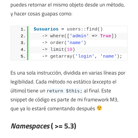
puedes retornar el mismo objeto desde un método,
y hacer cosas guapas como:
$usuarios
 = 
users::find
()
   -
>
where
([
'admin'
 =
>
True
])
   -
>
order
(
'name'
)
   -
>
limit
(
10
)
   -
>
getarray
(
'login'
, 
'name'
)
;
Es una sola instrucción, dividida en varias líneas por
legibilidad. Cada método no estático (excepto el
último) tiene un
al final. Este
return $this;
snippet de código es parte de mi framework M3,
que ya lo estaré comentando después
Namespaces
( >= 5.3)