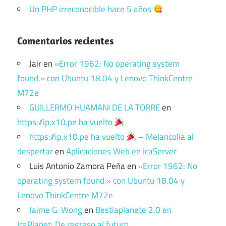
Un PHP irreconocible hace 5 años
Comentarios recientes
Jair
en
«Error 1962: No operating system
found.» con Ubuntu 18.04 y Lenovo ThinkCentre
M72e
GUILLERMO HUAMANI DE LA TORRE
en
https://ip.x10.pe ha vuelto
https://ip.x10.pe ha vuelto
– Melancolía al
despertar
en
Aplicaciones Web en IcaServer
Luis Antonio Zamora Peña
en
«Error 1962: No
operating system found.» con Ubuntu 18.04 y
Lenovo ThinkCentre M72e
Jaime G. Wong
en
Bestiaplanete 2.0 en
IcaPlanet: De regreso al futuro