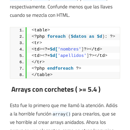
respectivamente. Confunde menos que las llaves
cuando se mezcla con HTML.
<
table
>
<
?php 
foreach
(
$datos
as
$d
)
: ?
>
<
tr
>
<
td
><
?=
$d[
'nombres'
]
?
><
/td
>
<
td
><
?=
$d[
'apellidos'
]
?
><
/td
>
<
/tr
>
<
?php 
endforeach
 ?
>
<
/table
>
Arrays con corchetes ( >= 5.4 )
Esto fue lo primero que me llamó la atención. Adiós
a la horrible función
para crearlos, que se
array()
ve horrible al crear arrays anidados. Ahora los