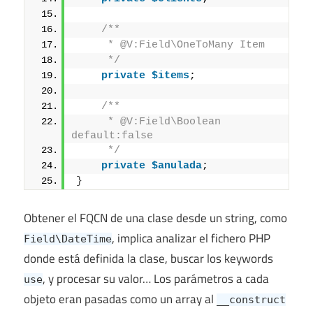
/**
     * @V:Field\OneToMany Item
     */
private
$items
;
/**
     * @V:Field\Boolean 
default:false
     */
private
$anulada
;
}
Obtener el FQCN de una clase desde un string, como
, implica analizar el fichero PHP
Field\DateTime
donde está definida la clase, buscar los keywords
, y procesar su valor… Los parámetros a cada
use
objeto eran pasadas como un array al
__construct