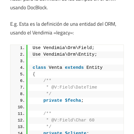
usando DocBlock.
E.g. Esta es la definición de una entidad del ORM,
usando el Vendimia «legacy»:
Use Vendimia\Orm\Field;
Use Vendimia\Orm\Entity;
class
 Venta 
extends
 Entity
{
/**
     * @V:Field\DateTime
     */
private
$fecha
;
/**
     * @V:Field\Char 60
     */
private
$cliente
;