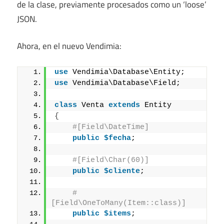
de la clase, previamente procesados como un ‘loose’
JSON.
Ahora, en el nuevo Vendimia:
use
 Vendimia\Database\Entity;
use
 Vendimia\Database\Field;
class
 Venta 
extends
 Entity
{
#[Field\DateTime]
public
$fecha
;
#[Field\Char(60)]
public
$cliente
;
#
[Field\OneToMany(Item::class)]
public
$items
;