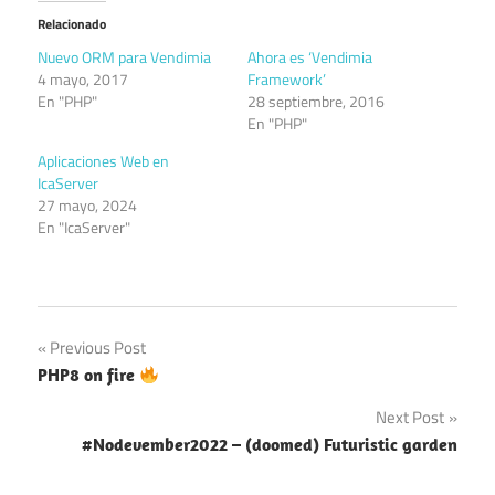
Relacionado
Nuevo ORM para Vendimia
Ahora es ‘Vendimia
4 mayo, 2017
Framework’
En "PHP"
28 septiembre, 2016
En "PHP"
Aplicaciones Web en
IcaServer
27 mayo, 2024
En "IcaServer"
Navegación
Previous Post
PHP8 on fire
de
Next Post
entradas
#Nodevember2022 – (doomed) Futuristic garden