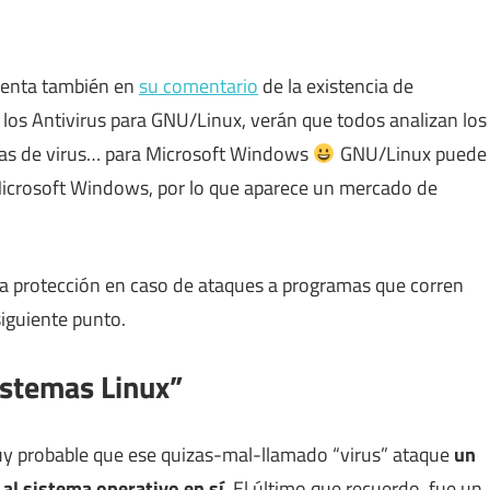
menta también en
su comentario
de la existencia de
e los Antivirus para GNU/Linux, verán que todos analizan los
zas de virus… para Microsoft Windows
GNU/Linux puede
icrosoft Windows, por lo que aparece un mercado de
na protección en caso de ataques a programas que corren
siguiente punto.
Sistemas Linux”
 muy probable que ese quizas-mal-llamado “virus” ataque
un
l sistema operativo en sí
. El último que recuerdo, fue un