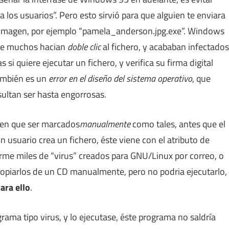
 los usuarios”. Pero esto sirvió para que alguien te enviara
imagen, por ejemplo “pamela_anderson.jpg.exe”. Windows
que muchos hacian
doble clic
al fichero, y acababan infectados
i quiere ejecutar un fichero, y verifica su firma digital
también es un
error en el diseño del sistema operativo
, que
sultan ser hasta engorrosas.
nen que ser marcados
manualmente
como tales, antes que el
 usuario crea un fichero, éste viene con el atributo de
me miles de “virus” creados para GNU/Linux por correo, o
copiarlos de un CD manualmente, pero no podria ejecutarlo,
ara ello
.
grama tipo virus, y lo ejecutase, éste programa no saldría