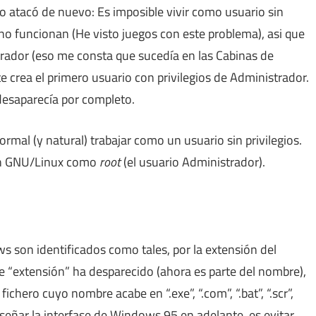
 atacó de nuevo: Es imposible vivir como usuario sin
o funcionan (He visto juegos con este problema), asi que
ador (eso me consta que sucedía en las Cabinas de
te crea el primero usuario con privilegios de Administrador.
desaparecía por completo.
mal (y natural) trabajar como un usuario sin privilegios.
on GNU/Linux como
root
(el usuario Administrador).
 son identificados como tales, por la extensión del
 “extensión” ha desparecido (ahora es parte del nombre),
chero cuyo nombre acabe en “.exe”, “.com”, “.bat”, “.scr”,
r al diseñar la interfase de Windows 95 en adelante, es evitar