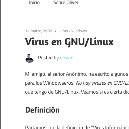
Inicio
Sobre Oliver
al
Etchebarne
Bejarano
despertar
11 marzo, 2008
virus
/
windows
Virus en GNU/Linux
Posted by
drmad
Mi amigo, el señor Anónimo, ha escrito alguno
para los Windowseros:
No hay viruses en GNU/Li
que tengo de GNU/Linux. Veamos si es cierta di
Definición
Partamos con la definición de “Virus Informático