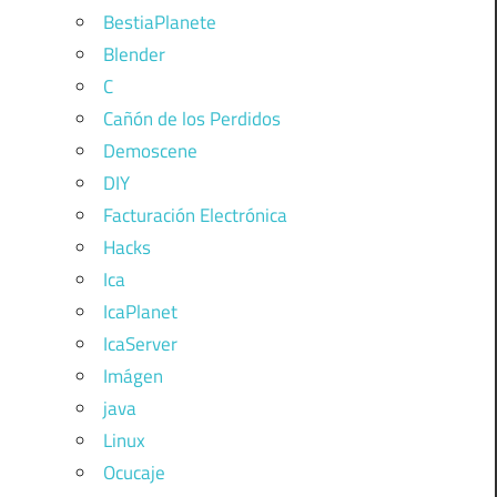
BestiaPlanete
Blender
C
Cañón de los Perdidos
Demoscene
DIY
Facturación Electrónica
Hacks
Ica
IcaPlanet
IcaServer
Imágen
java
Linux
Ocucaje