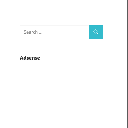
Search
Search
for:
Adsense